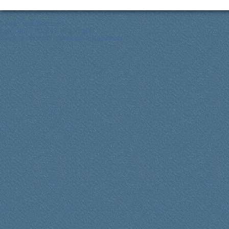
Design:
Web2feel.com
Copyright © 2026 Ich trink mich fit!
Subscribe to Posts
|
Subscribe to Comments